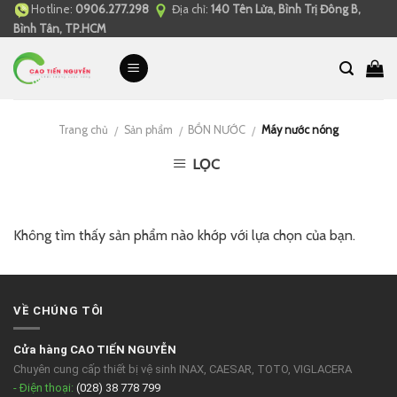
Hotline:
0906.277.298
Địa chỉ:
140 Tên Lửa, Bình Trị Đông B,
Skip
Bình Tân, TP.HCM
to
content
Trang chủ
Sản phẩm
BỒN NƯỚC
Máy nước nóng
/
/
/
LỌC
Không tìm thấy sản phẩm nào khớp với lựa chọn của bạn.
VỀ CHÚNG TÔI
Cửa hàng CAO TIẾN NGUYỄN
Chuyên cung cấp thiết bị vệ sinh INAX, CAESAR, TOTO, VIGLACERA
- Điện thoại:
(028) 38 778 799