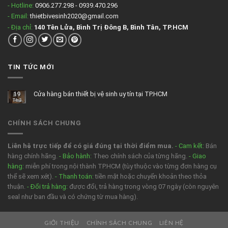
- Hotline:
0906.277.298 - 0939.470.296
- Email:
thietbivesinh2020@gmail.com
- Địa chỉ:
140 Tên Lửa, Bình Trị Đông B, Bình Tân, TP.HCM
TIN TỨC MỚI
19
Cửa hàng bán thiết bị vệ sinh uy tín tại TP.HCM
Th3
CHÍNH SÁCH CHUNG
Liên hệ trực tiếp để có giá đúng tại thời điểm mua.
- Cam kết:
Bán
hàng chính hãng.
- Bảo hành:
Theo chính sách của từng hãng.
- Giao
hàng:
miễn phí trong nội thành TP.HCM (tùy thuộc vào từng đơn hàng cụ
thể sẽ xem xét).
- Thanh toán:
tiền mặt hoặc chuyển khoản theo thỏa
thuận.
- Đổi trả hàng:
được đổi, trả hàng trong vòng 07 ngày (còn nguyên
seal như ban đầu và có chứng từ mua hàng).
GIỚI THIỆU
CHÍNH SÁCH CHUNG
LIÊN HỆ