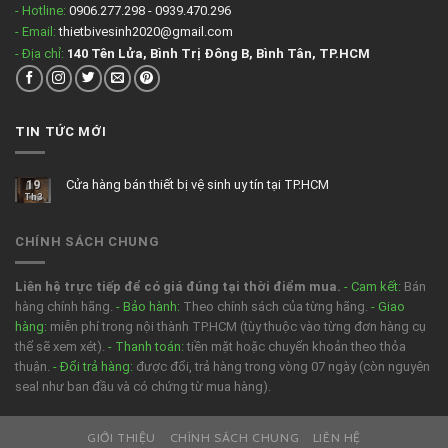
- Hotline:
0906.277.298 - 0939.470.296
- Email:
thietbivesinh2020@gmail.com
- Địa chỉ:
140 Tên Lửa, Bình Trị Đông B, Bình Tân, TP.HCM
TIN TỨC MỚI
19
Cửa hàng bán thiết bị vệ sinh uy tín tại TP.HCM
Th3
CHÍNH SÁCH CHUNG
Liên hệ trực tiếp để có giá đúng tại thời điểm mua.
- Cam kết:
Bán
hàng chính hãng.
- Bảo hành:
Theo chính sách của từng hãng.
- Giao
hàng:
miễn phí trong nội thành TP.HCM (tùy thuộc vào từng đơn hàng cụ
thể sẽ xem xét).
- Thanh toán:
tiền mặt hoặc chuyển khoản theo thỏa
thuận.
- Đổi trả hàng:
được đổi, trả hàng trong vòng 07 ngày (còn nguyên
seal như ban đầu và có chứng từ mua hàng).
GIỚI THIỆU
CHÍNH SÁCH CHUNG
LIÊN HỆ