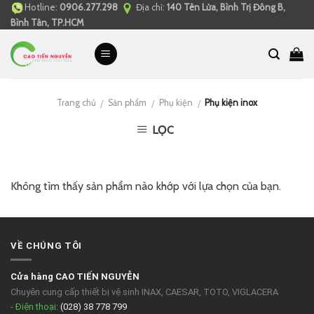
Hotline:
0906.277.298
Địa chỉ:
140 Tên Lửa, Bình Trị Đông B,
Skip
Bình Tân, TP.HCM
to
content
Trang chủ
Sản phẩm
Phụ kiện
Phụ kiện inox
/
/
/
LỌC
Không tìm thấy sản phẩm nào khớp với lựa chọn của bạn.
VỀ CHÚNG TÔI
Cửa hàng CAO TIẾN NGUYỄN
Chuyên cung cấp thiết bị vệ sinh INAX, CAESAR, TOTO, VIGLACERA
- Điện thoại:
(028) 38 778 799