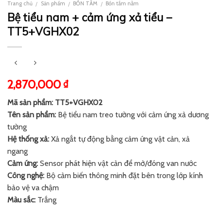
Trang chủ
Sản phẩm
BỒN TẮM
Bồn tắm nằm
/
/
/
Bệ tiểu nam + cảm ứng xả tiểu –
TT5+VGHX02
2,870,000
₫
Mã sản phẩm: TT5+VGHX02
Tên sản phẩm:
Bệ tiểu nam treo tường với cảm ứng xả dương
tường
Hệ thống xả:
Xả ngắt tự động bằng cảm ứng vật cản, xả
ngang
Cảm ứng:
Sensor phát hiện vật cản để mở/đóng van nước
Công nghệ:
Bộ cảm biến thông minh đặt bên trong lớp kính
bảo vệ va chậm
Màu sắc:
Trắng