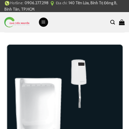
Hotline:
0906.277.298
Địa chỉ:
140 Tên Lửa, Bình Trị Đông B,
Skip
Bình Tân, TP.HCM
to
content