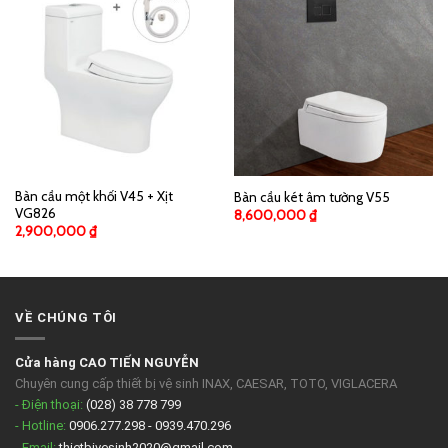
Bàn cầu một khối V45 + Xịt
Bàn cầu két âm tường V55
VG826
8,600,000
₫
2,900,000
₫
VỀ CHÚNG TÔI
Cửa hàng CAO TIẾN NGUYỄN
Chuyên cung cấp thiết bị vệ sinh INAX, CAESAR, TOTO, VIGLACERA
- Điện thoại:
(028) 38 778 799
- Hotline:
0906.277.298 - 0939.470.296
- Email:
thietbivesinh2020@gmail.com