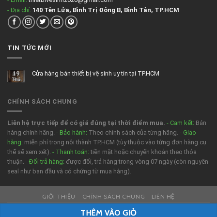
- Địa chỉ:
140 Tên Lửa, Bình Trị Đông B, Bình Tân, TP.HCM
TIN TỨC MỚI
19
Cửa hàng bán thiết bị vệ sinh uy tín tại TP.HCM
Th3
CHÍNH SÁCH CHUNG
Liên hệ trực tiếp để có giá đúng tại thời điểm mua.
- Cam kết:
Bán
hàng chính hãng.
- Bảo hành:
Theo chính sách của từng hãng.
- Giao
hàng:
miễn phí trong nội thành TP.HCM (tùy thuộc vào từng đơn hàng cụ
thể sẽ xem xét).
- Thanh toán:
tiền mặt hoặc chuyển khoản theo thỏa
thuận.
- Đổi trả hàng:
được đổi, trả hàng trong vòng 07 ngày (còn nguyên
seal như ban đầu và có chứng từ mua hàng).
GIỚI THIỆU
CHÍNH SÁCH CHUNG
LIÊN HỆ
Phát triển và duy trì bởi:
Cao Tiến Nguyễn
THÊM VÀO GIỎ