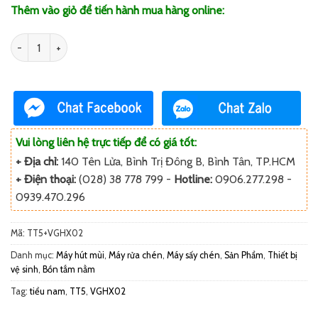
Thêm vào giỏ để tiến hành mua hàng online:
Số lượng
Vui lòng liên hệ trực tiếp để có giá tốt:
+ Địa chỉ:
140 Tên Lửa, Bình Trị Đông B, Bình Tân, TP.HCM
+ Điện thoại:
(028) 38 778 799 -
Hotline:
0906.277.298 -
0939.470.296
Mã:
TT5+VGHX02
Danh mục:
Máy hút mùi
,
Máy rửa chén
,
Máy sấy chén
,
Sản Phẩm
,
Thiết bị
vệ sinh
,
Bồn tắm nằm
Tag:
tiểu nam
,
TT5
,
VGHX02