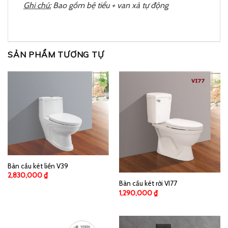
Ghi chú:
Bao gồm bệ tiểu + van xả tự động
SẢN PHẨM TƯƠNG TỰ
Bàn cầu két liền V39
2,830,000
₫
Bàn cầu két rời VI77
1,290,000
₫