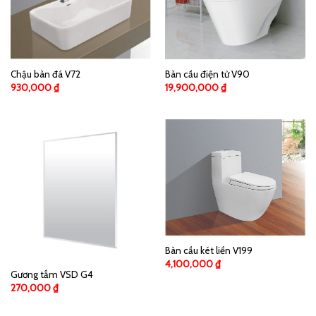
Chậu bàn đá V72
Bàn cầu điện tử V90
930,000
₫
19,900,000
₫
Bàn cầu két liền V199
4,100,000
₫
Gương tắm VSD G4
270,000
₫