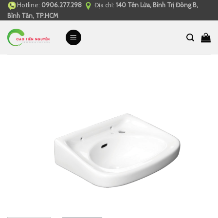
Hotline:
0906.277.298
Địa chỉ:
140 Tên Lửa, Bình Trị Đông B,
Skip
Bình Tân, TP.HCM
to
content