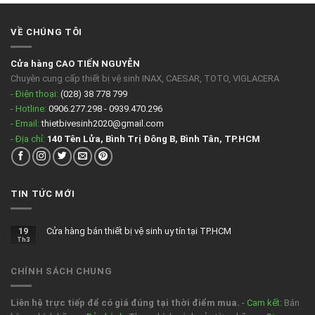
VỀ CHÚNG TÔI
Cửa hàng CAO TIẾN NGUYỄN
Chuyên cung cấp thiết bị vệ sinh INAX, CAESAR, TOTO, VIGLACERA
- Điện thoại:
(028) 38 778 799
- Hotline:
0906.277.298 - 0939.470.296
- Email:
thietbivesinh2020@gmail.com
- Địa chỉ:
140 Tên Lửa, Bình Trị Đông B, Bình Tân, TP.HCM
TIN TỨC MỚI
19
Cửa hàng bán thiết bị vệ sinh uy tín tại TP.HCM
Th3
CHÍNH SÁCH CHUNG
Liên hệ trực tiếp để có giá đúng tại thời điểm mua.
- Cam kết:
Bán