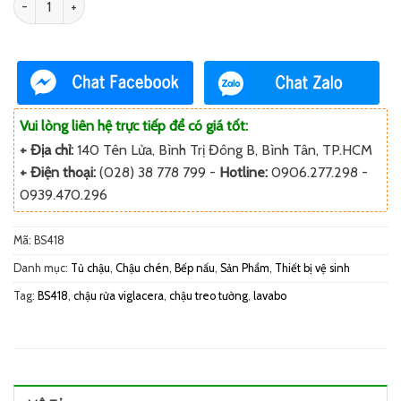
Số lượng
Vui lòng liên hệ trực tiếp để có giá tốt:
+ Địa chỉ:
140 Tên Lửa, Bình Trị Đông B, Bình Tân, TP.HCM
+ Điện thoại:
(028) 38 778 799 -
Hotline:
0906.277.298 -
0939.470.296
Mã:
BS418
Danh mục:
Tủ chậu
,
Chậu chén
,
Bếp nấu
,
Sản Phẩm
,
Thiết bị vệ sinh
Tag:
BS418
,
chậu rửa viglacera
,
chậu treo tường
,
lavabo