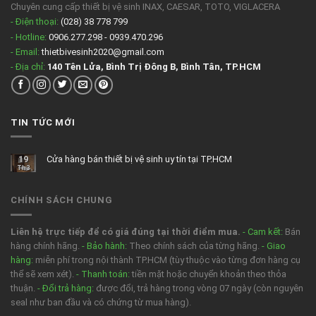
Chuyên cung cấp thiết bị vệ sinh INAX, CAESAR, TOTO, VIGLACERA
- Điện thoại:
(028) 38 778 799
- Hotline:
0906.277.298 - 0939.470.296
- Email:
thietbivesinh2020@gmail.com
- Địa chỉ:
140 Tên Lửa, Bình Trị Đông B, Bình Tân, TP.HCM
TIN TỨC MỚI
19
Cửa hàng bán thiết bị vệ sinh uy tín tại TP.HCM
Th3
CHÍNH SÁCH CHUNG
Liên hệ trực tiếp để có giá đúng tại thời điểm mua.
- Cam kết:
Bán
hàng chính hãng.
- Bảo hành:
Theo chính sách của từng hãng.
- Giao
hàng:
miễn phí trong nội thành TP.HCM (tùy thuộc vào từng đơn hàng cụ
thể sẽ xem xét).
- Thanh toán:
tiền mặt hoặc chuyển khoản theo thỏa
thuận.
- Đổi trả hàng:
được đổi, trả hàng trong vòng 07 ngày (còn nguyên
seal như ban đầu và có chứng từ mua hàng).