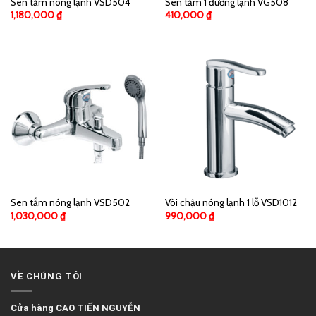
Sen tắm nóng lạnh VSD504
Sen tắm 1 đường lạnh VG508
1,180,000
₫
410,000
₫
Sen tắm nóng lạnh VSD502
Vòi chậu nóng lạnh 1 lỗ VSD1012
1,030,000
₫
990,000
₫
VỀ CHÚNG TÔI
Cửa hàng CAO TIẾN NGUYỄN