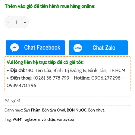
Thêm vào giỏ để tiến hành mua hàng online:
Số lượng
Vui lòng liên hệ trực tiếp để có giá tốt:
+ Địa chỉ:
140 Tên Lửa, Bình Trị Đông B, Bình Tân, TP.HCM
+ Điện thoại:
(028) 38 778 799 -
Hotline:
0906.277.298 -
0939.470.296
Mã:
vg141
Danh mục:
Sản Phẩm
,
Bồn tắm Oval
,
BỒN NƯỚC
,
Bồn nhựa
Tag:
VG141
,
viglacera
,
vòi chậu
,
vòi lavabo