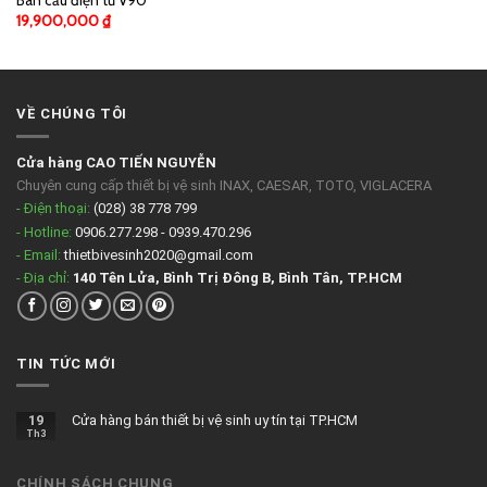
Bàn cầu điện tử V90
19,900,000
₫
VỀ CHÚNG TÔI
Cửa hàng CAO TIẾN NGUYỄN
Chuyên cung cấp thiết bị vệ sinh INAX, CAESAR, TOTO, VIGLACERA
- Điện thoại:
(028) 38 778 799
- Hotline:
0906.277.298 - 0939.470.296
- Email:
thietbivesinh2020@gmail.com
- Địa chỉ:
140 Tên Lửa, Bình Trị Đông B, Bình Tân, TP.HCM
TIN TỨC MỚI
19
Cửa hàng bán thiết bị vệ sinh uy tín tại TP.HCM
Th3
CHÍNH SÁCH CHUNG