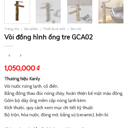
Trang chủ
Sản phẩm
Thiết bị vệ sinh
Sen vòi
/
/
/
Vòi đồng hình ống tre GCA02
1,050,000
₫
Thương hiệu Kanly
Vòi nước nóng lạnh, cổ điển.
Bằng đồng thau đúc nóng chảy, hoàn thiện bề mặt màu đồng.
Gồm bộ dây ống mềm cấp nóng lạnh kèm.
Kích thước, quy cách xem mục chi tiết kỹ thuật.
Bộ trộn, hòa nước, đóng mở, bằng sứ (ceramic), bền bỉ.