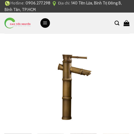
Hotline:
0906.277.298
Địa chỉ:
140 Tên Lửa, Bình Trị Đông B,
Skip
Bình Tân, TP.HCM
to
content