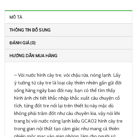
MÔ TẢ
THÔNG TIN BỔ SUNG
ĐÁNH GIÁ (0)
HƯỚNG DẪN MUA HÀNG
– Vòi nước hình cây tre, vòi chậu rửa, nóng lạnh. Lấy
ý tưởng từ cây tre là loại cây thiên nhiên gần gũi đời
sống hàng ngày bao đời nay, bạn có thể tìm thấy
hình ảnh chi tiết khắc nhập khắc xuất câu chuyện cổ
tích, từng đốt tre nối lại trên thiết bị này mặc dù
không phải trăm đốt như câu chuyên kia, vậy nói khi
trang bị vòi nước nóng lạnh kiểu GCA02 hình cây tre
trong gian nội thất tạo cảm giác như mang cả thiên
nhiên mộc mạc vào gian phòng, làm cho người sử