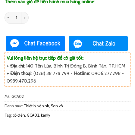
Thêm vào giỏ để tiến hành mua hàng online:
Số lượng
Vui lòng liên hệ trực tiếp để có giá tốt:
+ Địa chỉ:
140 Tên Lửa, Bình Trị Đông B, Bình Tân, TP.HCM
+ Điện thoại:
(028) 38 778 799 -
Hotline:
0906.277.298 -
0939.470.296
Mã:
GCA02
Danh mục:
Thiết bị vệ sinh
,
Sen vòi
Tag:
cổ điển
,
GCA02
,
kanly