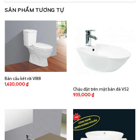
SẢN PHẨM TƯƠNG TỰ
Bàn cầu két rời VI88
1,620,000
₫
Chậu đặt trên mặt bàn đá V52
935,000
₫