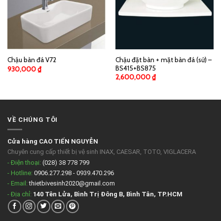
Chậu đặt bàn + mặt bàn đá (sứ) –
Chậu bàn đá V72
BS415+BS875
930,000
₫
2,600,000
₫
VỀ CHÚNG TÔI
Cửa hàng CAO TIẾN NGUYỄN
Chuyên cung cấp thiết bị vệ sinh INAX, CAESAR, TOTO, VIGLACERA
- Điện thoại:
(028) 38 778 799
- Hotline:
0906.277.298 - 0939.470.296
- Email:
thietbivesinh2020@gmail.com
- Địa chỉ:
140 Tên Lửa, Bình Trị Đông B, Bình Tân, TP.HCM