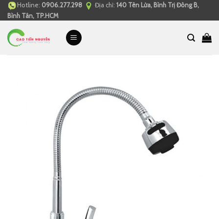
Hotline:
0906.277.298
Địa chỉ:
140 Tên Lửa, Bình Trị Đông B,
Skip
Bình Tân, TP.HCM
to
content